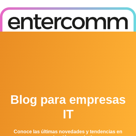
Posicionamiento en buscadores (SEO) y en motores de IA (GEO)
Blog para empresas
IT
Conoce las últimas novedades y tendencias en