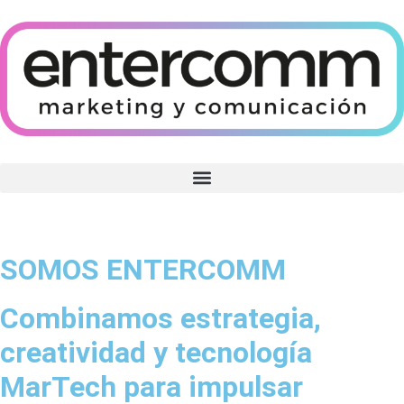
Posicionamiento en buscadores (SEO) y en motores de IA (GEO)
SOMOS ENTERCOMM
Combinamos estrategia,
creatividad y tecnología
MarTech para impulsar