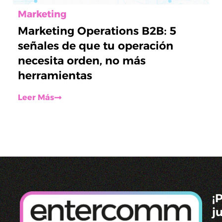
Marketing
Marketing Operations B2B: 5
señales de que tu operación
necesita orden, no más
herramientas
Leer Más
¡
j