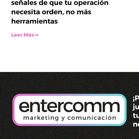
señales de que tu operación
necesita orden, no más
herramientas
Leer Más
¡
j
t
n