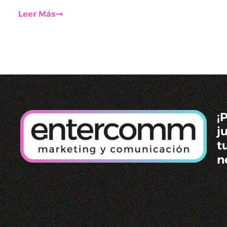
Leer Más
¡
j
t
n