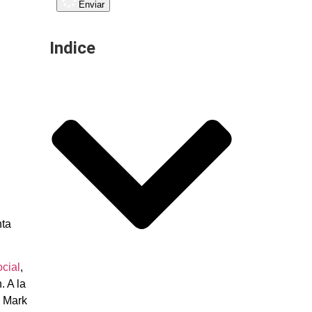
Enviar
Indice
nta
cial
,
. A la
e Mark