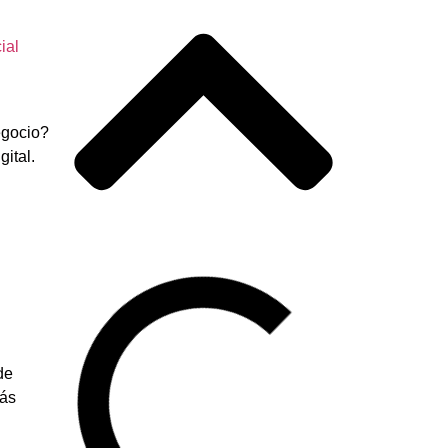
ial
egocio?
igital.
de
más