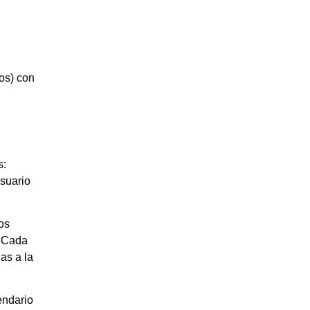
os) con
s:
usuario
os
. Cada
as a la
endario