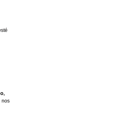
esté
o,
, nos