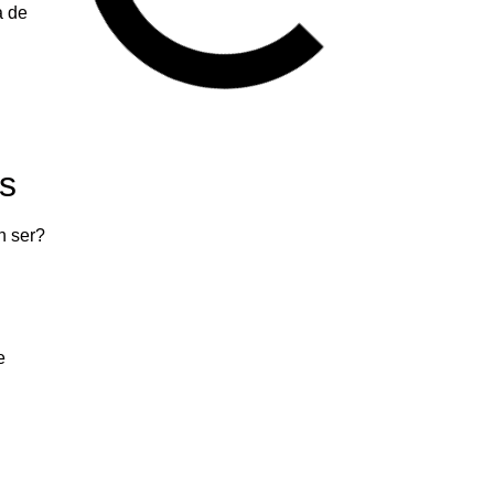
a de
s
n ser?
e