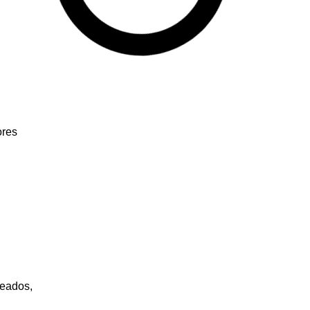
ores
leados,