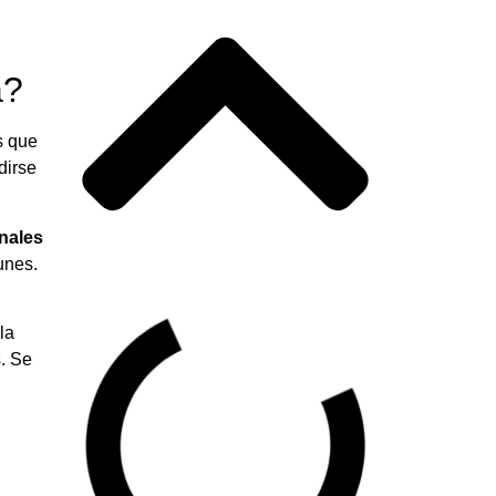
a?
s que
dirse
onales
unes.
la
. Se