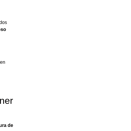
ados
oso
den
ner
ura de