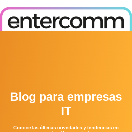
Posicionamiento en buscadores (SEO) y en motores de IA (GEO)
Blog para empresas
IT
Conoce las últimas novedades y tendencias en