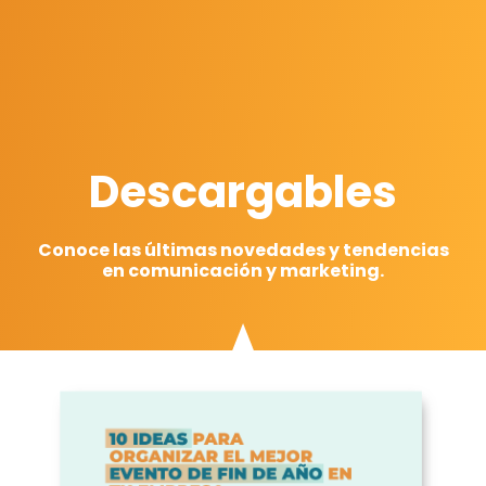
Descargables
Conoce las últimas novedades y tendencias
en comunicación y marketing.