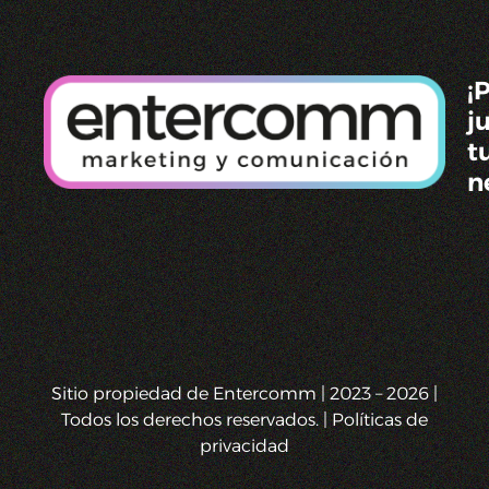
¡
j
t
n
Sitio propiedad de Entercomm | 2023 – 2026 |
Todos los derechos reservados. | Políticas de
privacidad